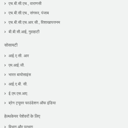
एच.बी.सी.एच., वाराणसी
एच.बी.सी.एच., संगरूर, पंजाब
एच.बी.सी.एच.आर.सी., विशाखापत्तनम
बी.बी.सी.आई, गुवाहाटी
सोसायटी
आई.ए.सी. आर
एम.आई.जी.
भारत बायोसाइंस
आई.ए.बी. सी.
ई.एम.एस.आए.
ब्रेन ट्यूमर फाउंडेशन ऑफ इंडिया
हेल्थकेयर पेशेवरों के लिए
विभाग और प्रभाग