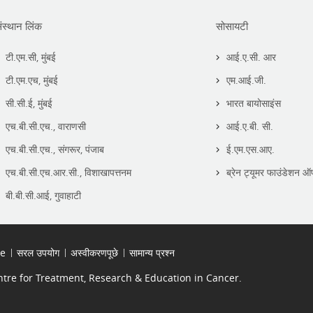
ंस्थान लिंक
सोसायटी
टी.एम.सी, मुंबई
आई.ए.सी. आर
टी.एम.एच, मुंबई
एम.आई.जी.
सी.सी.ई, मुंबई
भारत बायोसाइंस
एच.बी.सी.एच., वाराणसी
आई.ए.बी. सी.
एच.बी.सी.एच., संगरूर, पंजाब
ई.एम.एस.आए.
एच.बी.सी.एच.आर.सी., विशाखापत्तनम
ब्रेन ट्यूमर फाउंडेशन ऑ
बी.बी.सी.आई, गुवाहाटी
se
सरल उपयोग
अस्वीकरणपूछे
सामान्य प्रश्न
re for Treatment, Research & Education in Cancer.