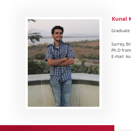
Kunal K
Graduate
Surrey, B
Ph.D from 
E-mail: k