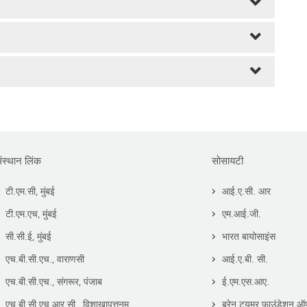
ंस्थान लिंक
सोसायटी
टी.एम.सी, मुंबई
आई.ए.सी. आर
टी.एम.एच, मुंबई
एम.आई.जी.
सी.सी.ई, मुंबई
भारत बायोसाइंस
एच.बी.सी.एच., वाराणसी
आई.ए.बी. सी.
एच.बी.सी.एच., संगरूर, पंजाब
ई.एम.एस.आए.
एच.बी.सी.एच.आर.सी., विशाखापत्तनम
ब्रेन ट्यूमर फाउंडेशन ऑ