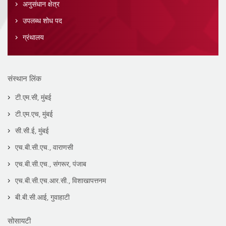
अनुसंधान क्षेत्र
उपलब्ध शोध पद
ग्रंथालय
संस्थान लिंक
टी.एम.सी, मुंबई
टी.एम.एच, मुंबई
सी.सी.ई, मुंबई
एच.बी.सी.एच., वाराणसी
एच.बी.सी.एच., संगरूर, पंजाब
एच.बी.सी.एच.आर.सी., विशाखापत्तनम
बी.बी.सी.आई, गुवाहाटी
सोसायटी