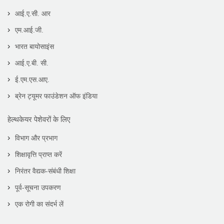
आई.ए.सी. आर
एम.आई.जी.
भारत बायोसाइंस
आई.ए.बी. सी.
ई.एम.एस.आए.
ब्रेन ट्यूमर फाउंडेशन ऑफ इंडिया
हेल्थकेयर पेशेवरों के लिए
विभाग और प्रभाग
शिक्षावृत्ति प्राप्त करें
निरंतर वैद्यक-संबंधी शिक्षा
पूर्व-सूचना उपकरण
एक रोगी का संदर्भ लें