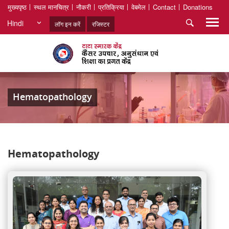
मुख्यपृष्ठ
स्थल मानचित्र
नौकरी
प्रतिक्रिया
वेबमेल
Contact
Donations
Hindi
लॉग इन करें
रजिस्टर
Hematopathology
Hematopathology