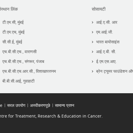
ंस्थान लिंक
सोसायटी
टी.एम.सी, मुंबई
आई.ए.सी. आर
टी.एम.एच, मुंबई
एम.आई.जी.
सी.सी.ई, मुंबई
भारत बायोसाइंस
एच.बी.सी.एच., वाराणसी
आई.ए.बी. सी.
एच.बी.सी.एच., संगरूर, पंजाब
ई.एम.एस.आए.
एच.बी.सी.एच.आर.सी., विशाखापत्तनम
ब्रेन ट्यूमर फाउंडेशन ऑ
बी.बी.सी.आई, गुवाहाटी
se
सरल उपयोग
अस्वीकरणपूछे
सामान्य प्रश्न
re for Treatment, Research & Education in Cancer.