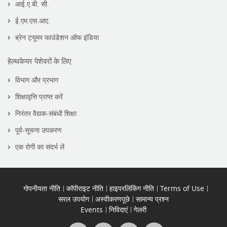
आई.ए.बी. सी.
ई.एम.एस.आए.
ब्रेन ट्यूमर फाउंडेशन ऑफ इंडिया
हेल्थकेयर पेशेवरों के लिए
विभाग और प्रभाग
शिक्षावृत्ति प्राप्त करें
निरंतर वैद्यक-संबंधी शिक्षा
पूर्व-सूचना उपकरण
एक रोगी का संदर्भ लें
गोपनीयता नीति
कॉपीराइट नीति
हाइपरलिंकिंग नीति
Terms of Use
सरल उपयोग
अस्वीकरणपूछे
सामान्य प्रश्न
Events
निविदाएं
गेलरी