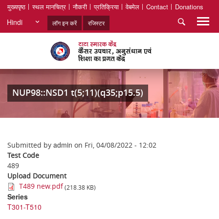
मुख्यपृष्ठ
स्थल मानचित्र
नौकरी
प्रतिक्रिया
वेबमेल
Contact
Donations
Hindi
लॉग इन करें
रजिस्टर
NUP98::NSD1 t(5;11)(q35;p15.5)
admin
Submitted by
on
Fri, 04/08/2022 - 12:02
Test Code
489
Upload Document
T489 new.pdf
(218.38 KB)
Series
T301-T510