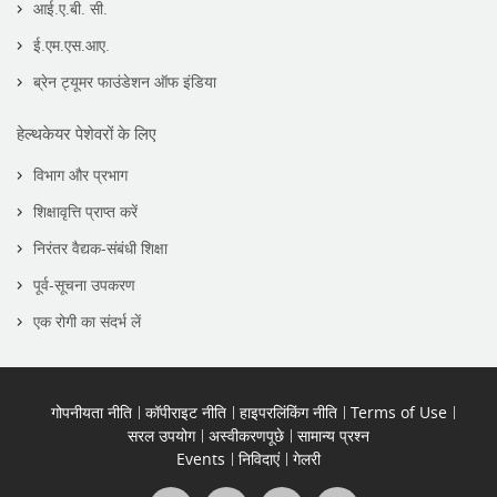
आई.ए.बी. सी.
ई.एम.एस.आए.
ब्रेन ट्यूमर फाउंडेशन ऑफ इंडिया
हेल्थकेयर पेशेवरों के लिए
विभाग और प्रभाग
शिक्षावृत्ति प्राप्त करें
निरंतर वैद्यक-संबंधी शिक्षा
पूर्व-सूचना उपकरण
एक रोगी का संदर्भ लें
गोपनीयता नीति
कॉपीराइट नीति
हाइपरलिंकिंग नीति
Terms of Use
सरल उपयोग
अस्वीकरणपूछे
सामान्य प्रश्न
Events
निविदाएं
गेलरी