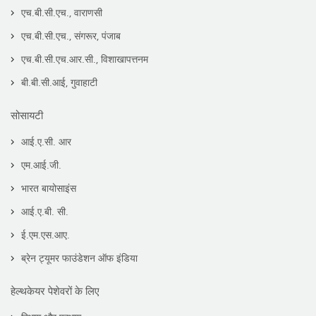
एच.बी.सी.एच., वाराणसी
एच.बी.सी.एच., संगरूर, पंजाब
एच.बी.सी.एच.आर.सी., विशाखापत्तनम
बी.बी.सी.आई, गुवाहाटी
सोसायटी
आई.ए.सी. आर
एम.आई.जी.
भारत बायोसाइंस
आई.ए.बी. सी.
ई.एम.एस.आए.
ब्रेन ट्यूमर फाउंडेशन ऑफ इंडिया
हेल्थकेयर पेशेवरों के लिए