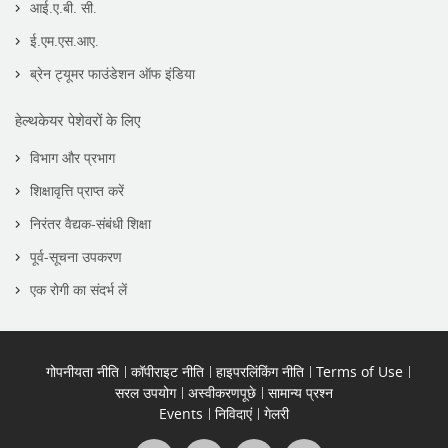
आई.ए.बी. सी.
ई.एम.एस.आए.
ब्रेन ट्यूमर फाउंडेशन ऑफ इंडिया
हेल्थकेयर पेशेवरों के लिए
विभाग और प्रभाग
शिक्षावृत्ति प्राप्त करें
निरंतर वैद्यक-संबंधी शिक्षा
पूर्व-सूचना उपकरण
एक रोगी का संदर्भ लें
गोपनीयता नीति
कॉपीराइट नीति
हाइपरलिंकिंग नीति
Terms of Use
सरल उपयोग
अस्वीकरणपूछे
सामान्य प्रश्न
Events
निविदाएं
गेलरी