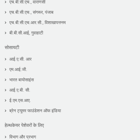
एच.बी.सी.एच., वाराणसी
एच.बी.सी.एच., संगरूर, पंजाब
एच.बी.सी.एच.आर.सी., विशाखापत्तनम
बी.बी.सी.आई, गुवाहाटी
सोसायटी
आई.ए.सी. आर
एम.आई.जी.
भारत बायोसाइंस
आई.ए.बी. सी.
ई.एम.एस.आए.
ब्रेन ट्यूमर फाउंडेशन ऑफ इंडिया
हेल्थकेयर पेशेवरों के लिए
विभाग और प्रभाग