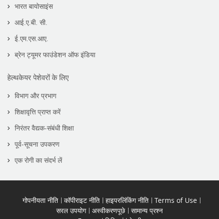
भारत बायोसाइंस
आई.ए.बी. सी.
ई.एम.एस.आए.
ब्रेन ट्यूमर फाउंडेशन ऑफ इंडिया
हेल्थकेयर पेशेवरों के लिए
विभाग और प्रभाग
शिक्षावृत्ति प्राप्त करें
निरंतर वैद्यक-संबंधी शिक्षा
पूर्व-सूचना उपकरण
एक रोगी का संदर्भ लें
गोपनीयता नीति
कॉपीराइट नीति
हाइपरलिंकिंग नीति
Terms of Use
सरल उपयोग
अस्वीकरणपूछे
सामान्य प्रश्न