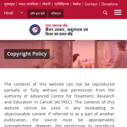
मुख्यपृष्ठ
स्थल मानचित्र
नौकरी
प्रतिक्रिया
वेबमेल
Contact
Donations
Hindi
लॉग इन करें
रजिस्टर
Copyright Policy
The contents of this website can not be reproduced
partially or fully, without due permission from the
authority of Advanced Centre for Treatment, Research
and Education in Cancer (ACTREC). The contents of this
website cannot be used in any misleading or
objectionable context. If referred to as a part of another
publication, the source must be appropriately
acknowledged. However, the permission to reproduce