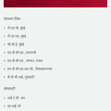
संस्थान लिंक
टी.एम.सी, मुंबई
टी.एम.एच, मुंबई
सी.सी.ई, मुंबई
एच.बी.सी.एच., वाराणसी
एच.बी.सी.एच., संगरूर, पंजाब
एच.बी.सी.एच.आर.सी., विशाखापत्तनम
बी.बी.सी.आई, गुवाहाटी
सोसायटी
आई.ए.सी. आर
एम.आई.जी.