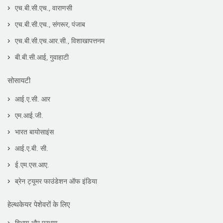
एच.बी.सी.एच., वाराणसी
एच.बी.सी.एच., संगरूर, पंजाब
एच.बी.सी.एच.आर.सी., विशाखापत्तनम
बी.बी.सी.आई, गुवाहाटी
सोसायटी
आई.ए.सी. आर
एम.आई.जी.
भारत बायोसाइंस
आई.ए.बी. सी.
ई.एम.एस.आए.
ब्रेन ट्यूमर फाउंडेशन ऑफ इंडिया
हेल्थकेयर पेशेवरों के लिए
विभाग और प्रभाग